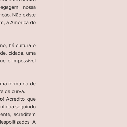
gagem, nossa  
nção. Não existe 
em, a América do 
o, há cultura e 
de, cidade, uma 
e é impossível 
uma forma ou de 
a da curva. 
o!
 Acredito que 
ntinua seguindo 
nte, acreditem 
spolitizados. A 