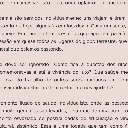
os permitimos ver isso, e até onde optamos por não fazê-
mia são sentidos individualmente: uns viajam e tiram fé
ento de hoje, alguns fazem lockdown. Cada um sente, si
maneira. Em paralelo temos estudos que apontam para índ
ssão em quase todos os lugares do globo terrestre, que 
geral que estamos passando. 
e deve ser ignorado? Como fica a questão dos ritos
 comemorativas e até a vivência do luto? Que saúde men
o total do trabalho de outros seres humanos em nome
ensar individualmente tem realmente nos ajudado?
niente ilusão de saúde individualista, onde as pessoa
s muito genuínos são levadas, pela mão de uma ou de out
mente esvaziado de possibilidades de articulação e vín
ultural, sistêmico. Essa é uma jogada que tem como fin