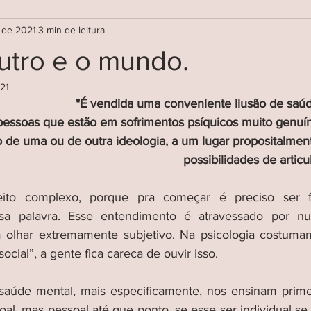
. de 2021
3 min de leitura
utro e o mundo.
021
"É vendida uma conveniente ilusão de saúde 
pessoas que estão em sofrimentos psíquicos muito genuín
 de uma ou de outra ideologia, a um lugar propositalmen
possibilidades de articu
to complexo, porque pra começar é preciso ser fl
a palavra. Esse entendimento é atravessado por nuan
 olhar extremamente subjetivo. Na psicologia costumam
ocial”, a gente fica careca de ouvir isso. 
aúde mental, mais especificamente, nos ensinam primeir
al, mas pessoal até que ponto, se esse ser individual se 