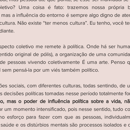
etivo? Uma coisa é fato: trazemos nossa própria ba
, mas a influência do entorno é sempre algo digno de ate
ultura. Não existe “ter menos cultura”. Eu tenho, você t
diante. 
pecto coletivo me remete à política. Onde há ser human
sentido original de pólis), a organização de uma comunida
de pessoas vivendo coletivamente É uma arte. Penso qu
l sem pensá-la por um viés também político.
ões sociais, com diferentes culturas, todas sentindo, de 
s decisões políticas tomadas nesse período totalmente for
, mas o poder de influência política sobre a vida, nã
 um momento intensificado, pois nesse sentido, tudo co
o esforço para fazer com que as pessoas, individualme
saúde e os distúrbios mentais são processos isolados e de