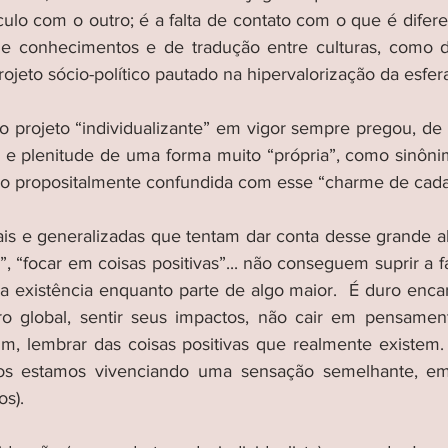
ulo com o outro; é a falta de contato com o que é diferen
de conhecimentos e de tradução entre culturas, como di
jeto sócio-político pautado na hipervalorização da esfera
 projeto “individualizante” em vigor sempre pregou, de 
e e plenitude de uma forma muito “própria”, como sinônimo
ndo propositalmente confundida com esse “charme de cad
is e generalizadas que tentam dar conta desse grande a
, “focar em coisas positivas”... não conseguem suprir a f
ua existência enquanto parte de algo maior.  É duro enca
ro global, sentir seus impactos, não cair em pensament
im, lembrar das coisas positivas que realmente existem
dos estamos vivenciando uma sensação semelhante, em
s). 