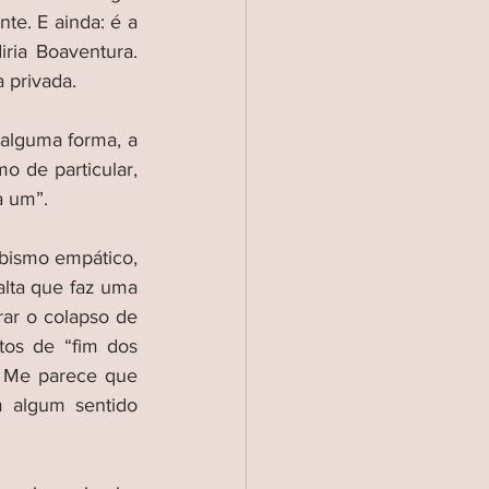
te. E ainda: é a 
ria Boaventura. 
 privada.
alguma forma, a 
 de particular, 
a um”.
bismo empático, 
alta que faz uma 
rar o colapso de 
os de “fim dos 
. Me parece que 
 algum sentido 