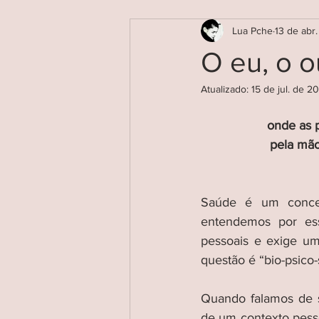
Lua Pche
13 de abr
O eu, o o
Atualizado:
15 de jul. de 2
onde as 
pela mão
Saúde é um concei
entendemos por ess
pessoais e exige um
questão é “bio-psico-s
Quando falamos de s
de um contexto pesso