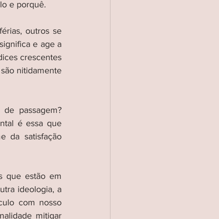
lo e porquê.
rias, outros se 
gnifica e age a 
ices crescentes 
são nitidamente 
 de passagem? 
tal é essa que 
 da satisfação 
s que estão em 
ra ideologia, a 
culo com nosso 
alidade mitigar 